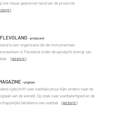
op het nieuw gewonnen land van de provincie
EBSITE
]
 FLEVOLAND
- producent
oland is een organisatie die de monumentale
nstwerken in Flevoland onder de aandacht brengt van
bliek.
[
WEBSITE
]
MAGAZINE
- uitgever
ste tijdschrift over voetbalcultuur kijkt anders naar de
 bijzaak van de wereld. Op zoek naar voetbalerfgoed en de
chappelijke betekenis van voetbal.
​
[
WEBSITE
]