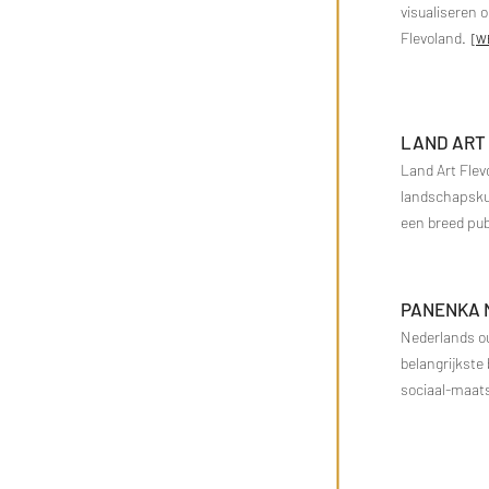
visualiseren 
Flevoland.
[
W
LAND ART
Land Art Flev
landschapsku
een breed pu
PANENKA 
Nederlands oud
belangrijkste
sociaal-maats