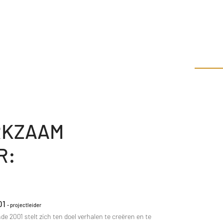
AX CROSS
, production, publishing
in
KZAAM
R:
01
- projectleider
de 2001 stelt zich ten doel verhalen te creëren en te