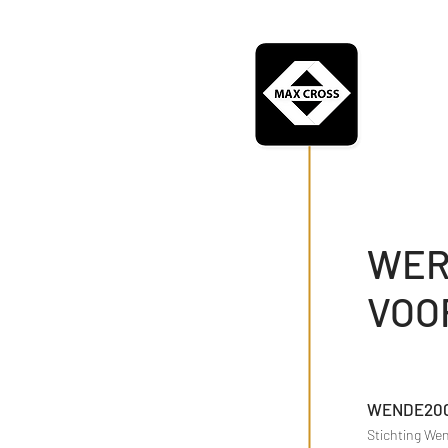
M
Design
WER
VOO
WENDE20
Stichting Wen