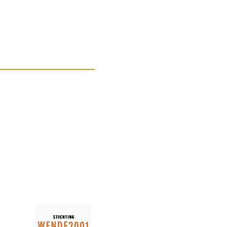
fo@maxcross.nl
- 0321-351015