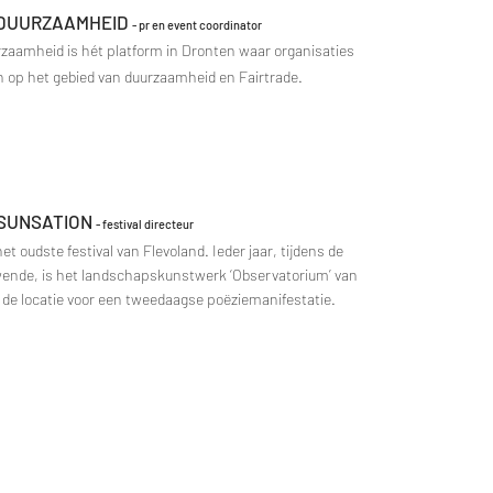
DUURZAAMHEID
- pr en event coordinator
aamheid is hét platform in Dronten waar organisaties
op het gebied van duurzaamheid en Fairtrade.
 SUNSATION
- festival directeur
et oudste festival van Flevoland. Ieder jaar, tijdens de
nde, is het landschapskunstwerk ‘Observatorium’ van
 de locatie voor een tweedaagse poëziemanifestatie.