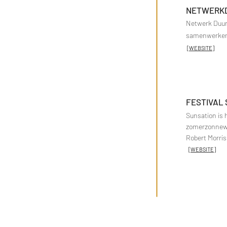
NETWERK
Netwerk Duurz
samenwerken 
[
WEBSITE
]
FESTIVAL
Sunsation is h
zomerzonnewe
Robert Morris
[
WEBSITE
]